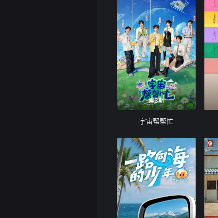
第3期
宇宙帮帮忙