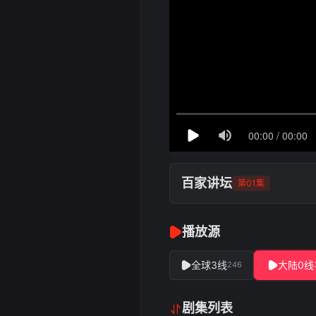
百家讲坛
第01集
播放源
全球3线
大陆0线
246
剧集列表