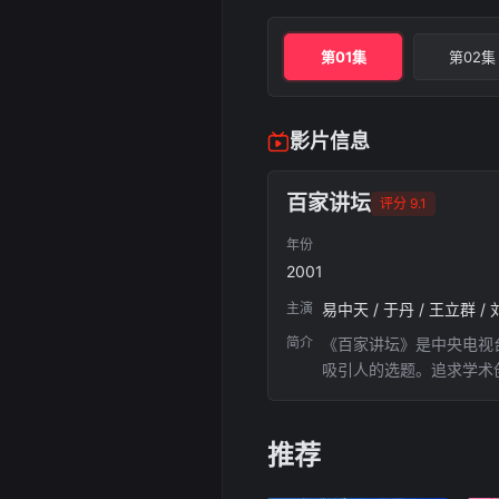
第01集
第02集
影片信息
百家讲坛
评分 9.1
年份
2001
主演
易中天 / 于丹 / 王立群 / 
简介
《百家讲坛》是中央电视台
吸引人的选题。追求学术
材为主，并较多涉及中国
推荐