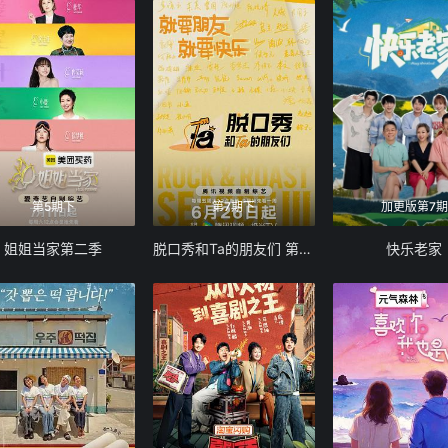
第5期下
第7期下
加更版第7期
姐姐当家第二季
脱口秀和Ta的朋友们 第三季
快乐老家