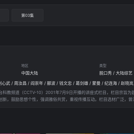
第03集
地区
类型
中国大陆
脱口秀 / 大陆综艺
刘心武 / 周汝昌 / 阎崇年 / 郦波 / 钱文忠 / 葛剑雄 / 蒙曼 / 纪连海 / 赵晓岚
科教频道（CCTV-10）2001年7月9日开播的讲座式栏目，栏目宗
创新，鼓励思想个性，强调雅俗共赏，重视传播互动。栏目选材广泛，曾
历史、中国文化。