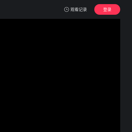
观看记录
登录
我的观影记录
百家讲坛
第01集
清空