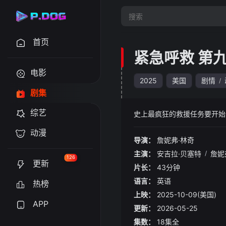
首页
紧急呼救 第
电影
2025
美国
剧情
/
剧集
综艺
史上最疯狂的救援任务要开始
动漫
导演：
詹妮弗·林奇
主演：
安吉拉·贝塞特
/
詹妮
126
更新
片长：
43分钟
语言：
英语
热榜
上映：
2025-10-09(美国)
APP
更新：
2026-05-25
集数：
18集全