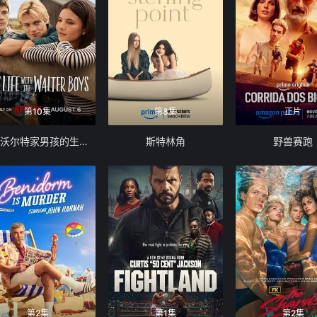
第10集
第8集
正片
我与沃尔特家男孩的生活 第三季
斯特林角
野兽赛跑
第2集
第1集
第2集