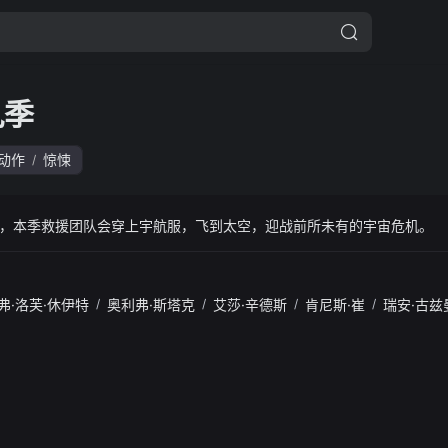
九季
动作
惊悚
/
，本季救援团队会穿上宇航服，飞到太空，迎战前所未有的宇宙危机。
弗·洛芙·休伊特
/
奥利弗·斯塔克
/
艾莎·辛德斯
/
肯尼斯·崔
/
瑞安·古兹