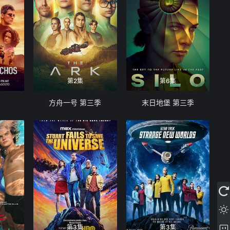
第2集
第6集
方舟一号 第三季
末日地堡 第三季
第3集
第3集