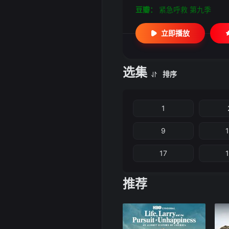
豆瓣：
紧急呼救 第九季
立即播放
选集
排序
1
9
17
推荐