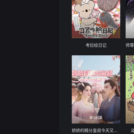
第43集
考拉绘日记
第141集
娇娇的精分皇叔今天又吃醋了