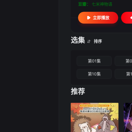
豆瓣：
七米神物语
立即播放
选集
排序
第01集
第
第10集
第
推荐