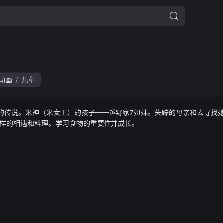
动画
儿童
/
”的传说。米神（米女王）的孩子——越野家7姐妹。失踪的母亲和去寻找
样的相遇和料理。学习食物的重要性并成长。