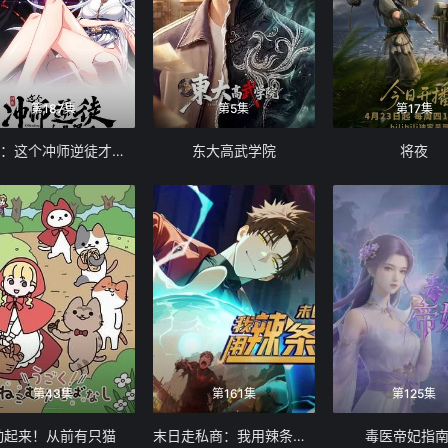
第187集
第5集
第17集
师尊：这个冲师逆徒才不是圣子 动态漫画
东大高武学院
将夜
第43集
第161集
第125集
动起来！从前有只猫
末日走私商：我用辣条换金砖动态漫画
毒医帝妃指