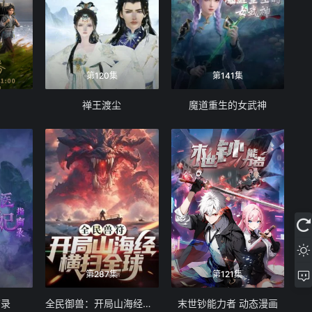
第120集
第141集
禅王渡尘
魔道重生的女武神
第287集
第121集
南录
全民御兽：开局山海经，我横扫全球
末世钞能力者 动态漫画