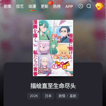
41
剧集
综艺
动漫
更新
热榜
APP
我的观影记录
暂无观看影片的记录
描绘直至生命尽头
2026
日本
剧情
喜剧
/