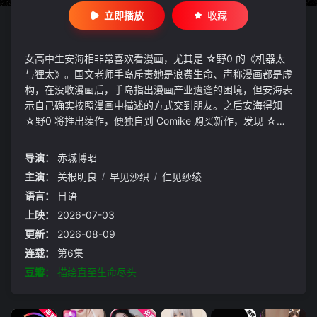
立即播放
收藏
女高中生安海相非常喜欢看漫画，尤其是 ☆野0 的《机器太
与狸太》。国文老师手岛斥责她是浪费生命、声称漫画都是虚
构，在没收漫画后，手岛指出漫画产业遭逢的困境，但安海表
示自己确实按照漫画中描述的方式交到朋友。之后安海得知
☆野0 将推出续作，便独自到 Comike 购买新作，发现 ☆野
0 即是手岛老师，便恳请他教自己画漫画。
导演：
赤城博昭
主演：
关根明良
/
早见沙织
/
仁见纱绫
语言：
日语
上映：
2026-07-03
更新：
2026-08-09
连载：
第6集
豆瓣：
描绘直至生命尽头