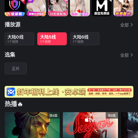
播放源
全部
大陆0线
大陆5线
大陆6线
1个视频
1个视频
1个视频
选集
全部
正片
热播🔥
第6集
第8集