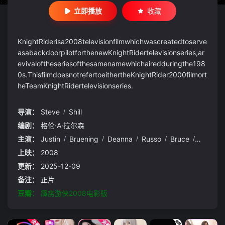
立即播放
收藏
KnightRiderisa2008televisionfilmwhichwascreatedtoserve
asabackdoorpilotforthenewKnightRidertelevisionseries,ar
evivaloftheseriesofthesamenamewhichairedduringthe198
0s.ThisfilmdoesnotrefertoeithertheKnightRider2000filmort
heTeamKnightRidertelevisionseries.
导演：
Steve
/
Shill
编剧：
格伦·A·拉尔森
主演：
Justin
/
Bruening
/
Deanna
/
Russo
/
Bruce
/
Davison
上映：
2008
更新：
2025-12-09
备注：
正片
豆瓣：
霹雳游侠2008电影版