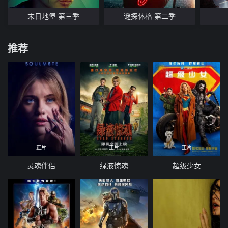
末日地堡 第三季
谜探休格 第二季
推荐
正片
正片
正片
灵魂伴侣
绿液惊魂
超级少女