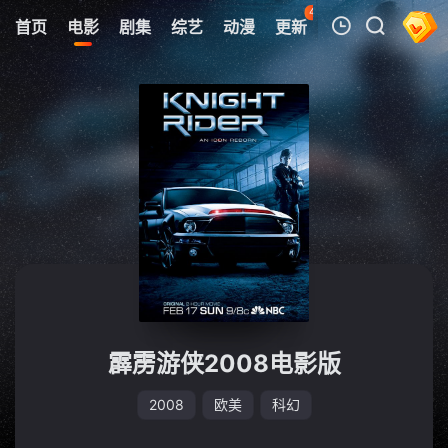
43
首页
电影
剧集
综艺
动漫
更新
热榜
APP
我的观影记录
暂无观看影片的记录
霹雳游侠2008电影版
2008
欧美
科幻