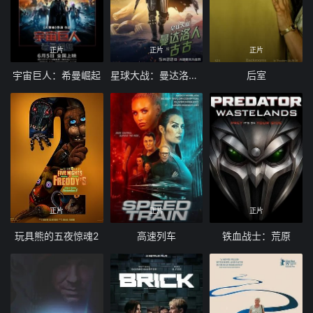
正片
正片
正片
宇宙巨人：希曼崛起
星球大战：曼达洛人与古古
后室
正片
正片
正片
玩具熊的五夜惊魂2
高速列车
铁血战士：荒原