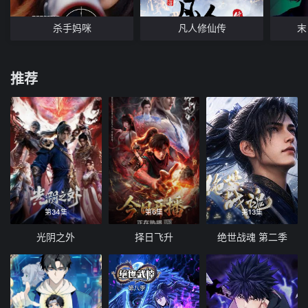
杀手妈咪
凡人修仙传
末
推荐
第34集
第6集
第13集
光阴之外
择日飞升
绝世战魂 第二季