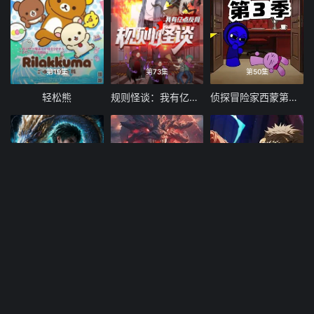
第19集
第73集
第50集
轻松熊
规则怪谈：我有亿点反骨
侦探冒险家西蒙第三季
第49集
第289集
第162集
开局SSS级御兽天赋，我成绝世妖孽动态漫画
全民御兽：开局山海经，我横扫全球
末日走私商：我用辣条换金砖动态漫画