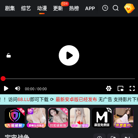
136
剧集
综艺
动漫
更新
热榜
APP
我的观影记录
宇宙战争
第01集
清空
！访问
68.LU
即可下载
⟳
最新安卓版已经发布
无广告 支持影片下载 
宇宙战争