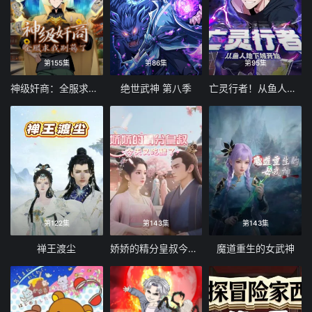
第155集
第86集
第95集
神级奸商：全服求我别薅了 动态漫画
绝世武神 第八季
亡灵行者！从鱼人地下城开始 动态漫画
第122集
第143集
第143集
禅王渡尘
娇娇的精分皇叔今天又吃醋了
魔道重生的女武神