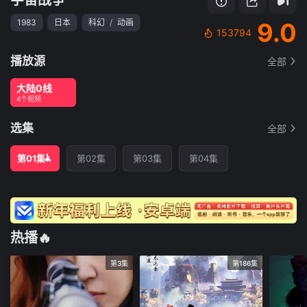
1983
日本
科幻
/
动画
9.0
153794
播放源
全部
大陆0线
4个视频
选集
全部
第01集
第02集
第03集
第04集
热播🔥
第3集
第186集