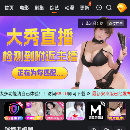
45
首页
电影
剧集
综艺
动漫
更新
热榜
APP
我的观影记录
钱塘老娘舅
第20260515期
清空
多功能请自己体验！！访问
68.LU
即可下载
⟳
最新安卓版已经发布
无广
钱塘老娘舅