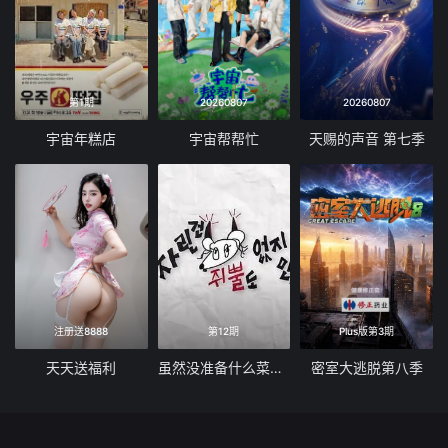
第1期
20260807
20260807
宇宙年糕店
宇宙帮帮忙
天赐的声音 第七季
注册送8888
第12期
Plus版第3期
天天送福利
虽然没准备什么菜第四季
密室大逃脱第八季