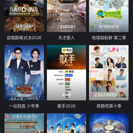
我要上巅峰
第9期加更
第7期超前彩蛋
说唱巅峰对决2026
天才厨人
地球超新鲜 第二季
20251024
第12期
王弘毅不停夸赞孟子义
一站到底 少年季
歌手2026
奔跑吧第十季