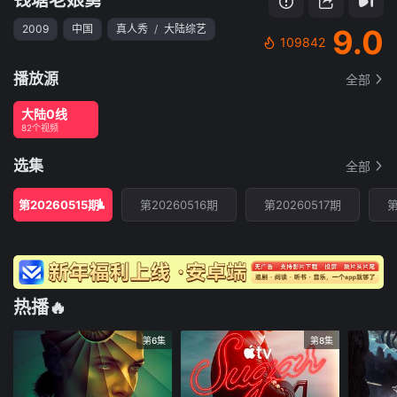
2009
中国
真人秀
/
大陆综艺
9.0
109842
播放源
全部
大陆0线
82个视频
选集
全部
第20260515期
第20260516期
第20260517期
第
热播🔥
第6集
第8集