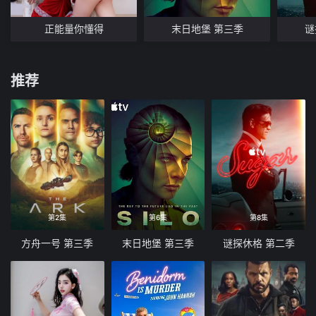
正能量你懂得
末日地堡 第三季
谜
推荐
第2集
第6集
第8集
方舟一号 第三季
末日地堡 第三季
谜探休格 第二季