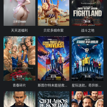
注册送8888
第2集
第1集
天天送福利
贝尼多姆命案
战斗之地
第2集
第3集
第3集
青春碎片
斯图尔特未能拯救宇宙
星际迷航，奇异新世界第四季