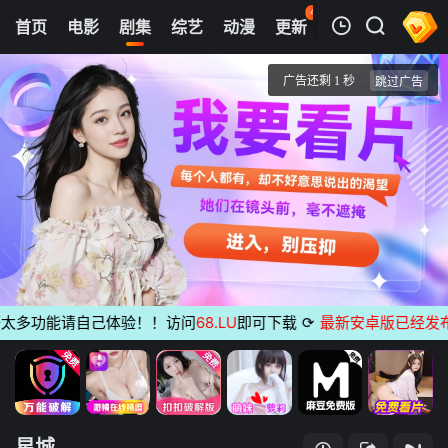
48
首页
电影
剧集
综艺
动漫
更新
热榜
APP
我的观影记录
星城
1
清空
多功能请自己体验！！访问
68.LU
即可下载
⟳
最新安卓版已经发布
无
星城