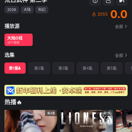
2026
大陆
科幻
0.0
2055
播放源
全部
大陆0线
39个视频
选集
全部
第1集
第2集
第3集
第4集
第5集
热播🔥
第4集
第1集