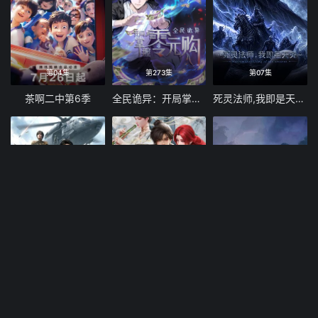
第04集
第273集
第07集
茶啊二中第6季
全民诡异：开局掌握零元购
死灵法师,我即是天灾(2026)
第33集
第23集
第128集
我把末日上交给了国家
搜神记（2026）
毒医帝妃指南录