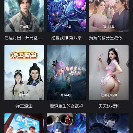
第19集
第87集
第144集
启运丹田：开局签到至尊丹田
绝世武神 第八季
娇娇的精分皇叔今天又吃醋了
第123集
第144集
注册送8888
禅王渡尘
魔道重生的女武神
天天送福利