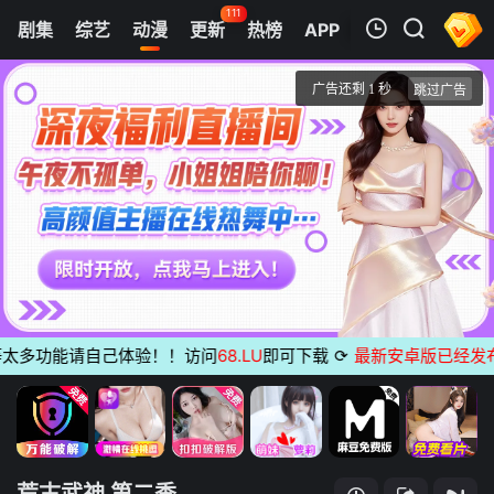
111
剧集
综艺
动漫
更新
热榜
APP
我的观影记录
荒古武神 第二季
第1集
清空
多功能请自己体验！！访问
68.LU
即可下载
⟳
最新安卓版已经发布
无
荒古武神 第二季