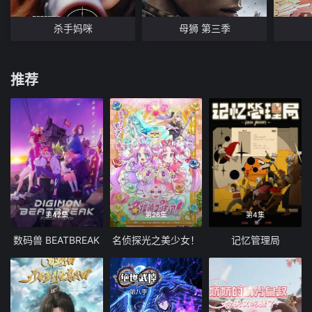
杀手妈咪
母狮 第三季
推荐
第42集
第26集
第4集
数码兽 BEATBREAK
名侦探光之美少女！
记忆管理局