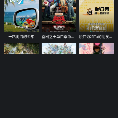
20260808
第6期(四)
第7期下
一路向海的少年
喜剧之王单口季第三季
脱口秀和Ta的朋友们 第三季
20260808
第7期上
20260808
忙忙碌碌寻宝藏·双人成行季
地球超新鲜 第二季
心动的信号 第九季