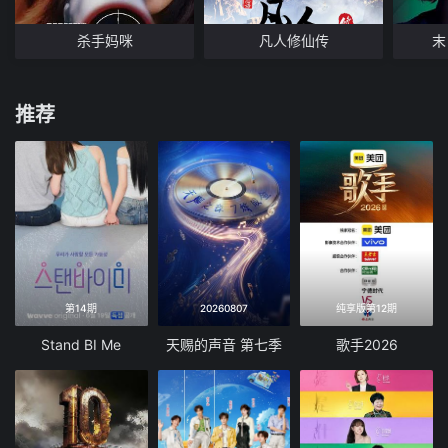
杀手妈咪
凡人修仙传
末
推荐
第14期
20260807
纯享版第12期
Stand BI Me
天赐的声音 第七季
歌手2026