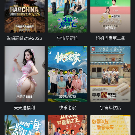
20260808
第3期
第5期下
说唱巅峰对决2026
宇宙帮帮忙
姐姐当家第二季
注册送8888
加更版第7期
直播篇
天天送福利
快乐老家
宇宙年糕店