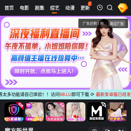
138
首页
电影
剧集
综艺
动漫
更新
热榜
APP
我的观影记录
魔方新世界
20240514
清空
太多功能请自己体验！！访问
68.LU
即可下载
⟳
最新安卓版已经发布
无
魔方新世界