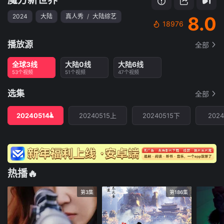
2024
大陆
真人秀
/
大陆综艺
8.0
18976
播放源
全部
全球3线
大陆0线
大陆6线
53个视频
51个视频
47个视频
选集
全部
20240514
20240515上
20240515下
2024
热播🔥
第3集
第186集