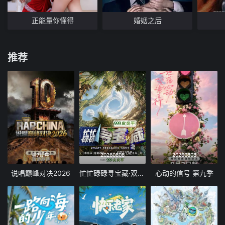
正能量你懂得
婚姻之后
推荐
第7期中
20260808
20260808
说唱巅峰对决2026
忙忙碌碌寻宝藏·双人成行季
心动的信号 第九季