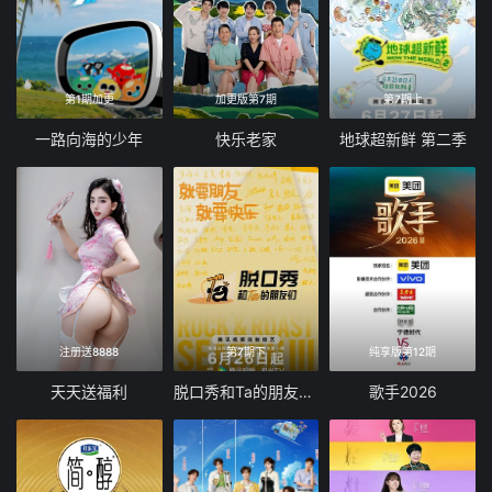
第1期加更
加更版第7期
第7期上
一路向海的少年
快乐老家
地球超新鲜 第二季
注册送8888
第7期下
纯享版第12期
天天送福利
脱口秀和Ta的朋友们 第三季
歌手2026