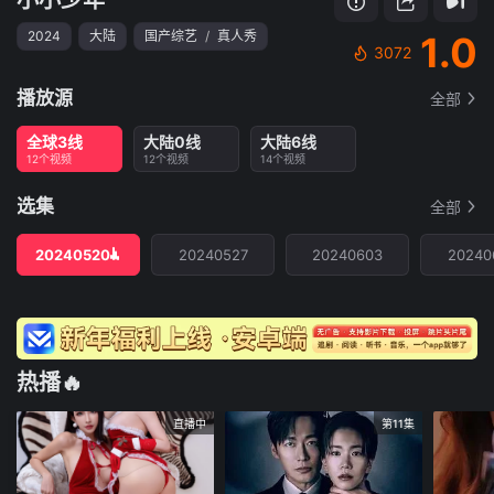
2024
大陆
国产综艺
/
真人秀
1.0
3072
播放源
全部
全球3线
大陆0线
大陆6线
12个视频
12个视频
14个视频
选集
全部
20240520
20240527
20240603
20240
热播🔥
直播中
第11集