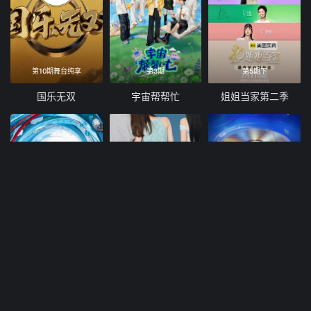
第10期舞台纯享
第3期
第5期下
国乐无双
宇宙帮帮忙
姐姐当家第二季
少年奔赴雪山之巅
第14期
20260807
天籁与少年
Stand BI Me
天赐的声音 第七季