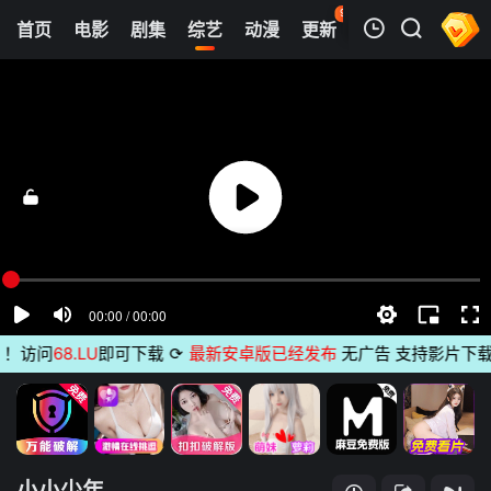
93
首页
电影
剧集
综艺
动漫
更新
热榜
APP
我的观影记录
小小少年
20240520
清空
访问
68.LU
即可下载
⟳
最新安卓版已经发布
无广告 支持影片下载 支
小小少年