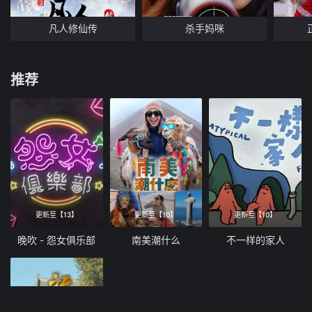
凡人修仙传
杀手妈咪
推荐
更新至【13】
更新至【10】
更新至【10】
晚吹 - 怨女俱乐部
南美潮什么
不一样的家人