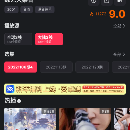
2001
台湾
港台综艺
9.0
11273
播放源
全部
全球3线
大陆3线
153个视频
139个视频
选集
全部
20221106期
20221113期
20221120期
20221
热播🔥
第186集
第3集