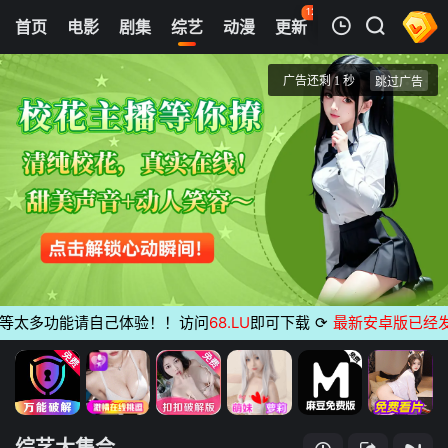
126
首页
电影
剧集
综艺
动漫
更新
热榜
APP
我的观影记录
综艺大集合
20221106期
清空
等太多功能请自己体验！！访问
68.LU
即可下载
⟳
最新安卓版已经发
综艺大集合