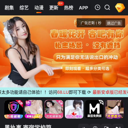
44
剧集
综艺
动漫
更新
热榜
APP
我的观影记录
黑执事 寄宿学校篇
第01集
清空
多功能请自己体验！！访问
68.LU
即可下载
⟳
最新安卓版已经发布
无
黑执事 寄宿学校篇