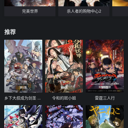
完美世界
杀人者的购物中心2
推荐
第5集
第6集
第5集
乡下大叔成为剑圣 第二季
令和的斑小姐
雷霆三人行