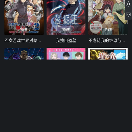
第5集
第5集
第5集
乙女游戏世界对路人角色很不友好 第二季
我独自盗墓
不虐待我的继母与继姐
第7集
第5集
第6集
LV999的村民
相反的你和我 第二季
猫与龙