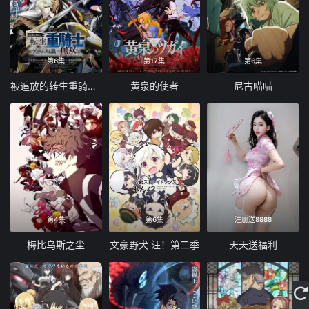
第6集
第17集
第6集
被追放的转生重骑士用游戏知识开无双
黄泉的使者
尼古喵喵
第4集
第6集
注册送8888
梅比乌斯之尘
文豪野犬 汪！第二季
天天送福利