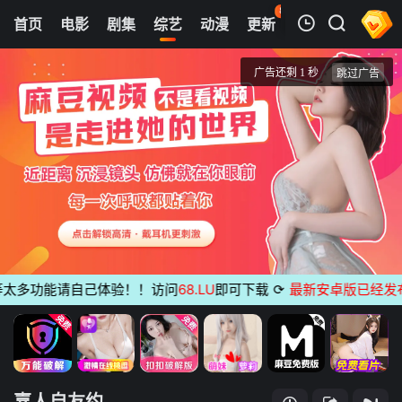
82
首页
电影
剧集
综艺
动漫
更新
热榜
APP
我的观影记录
嘉人自友约
20240312
清空
太多功能请自己体验！！访问
68.LU
即可下载
⟳
最新安卓版已经发布
无
嘉人自友约