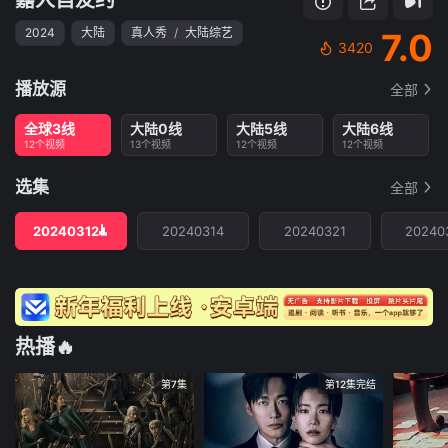
2024
大陆
真人秀
/
大陆综艺
7.0
3420
播放源
全部
全球3线
大陆0线
大陆5线
大陆6线
12个视频
13个视频
12个视频
12个视频
选集
全部
20240312
20240314
20240321
20240
热播🔥
第7集
第12集完结