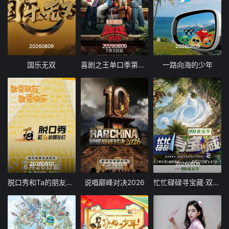
20260809
20260809
20260809
国乐无双
喜剧之王单口季第三季
一路向海的少年
20260810
20260809
20260809
脱口秀和Ta的朋友们 第三季
说唱巅峰对决2026
忙忙碌碌寻宝藏·双人成行季