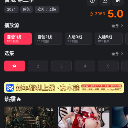
2024
欧美
欧美
/
剧情
5.0
3053
播放源
全部
自营1线
自营2线
大陆0线
大陆5线
10个视频
10个视频
8个视频
10个视频
选集
全部
1
2
3
4
5
热播🔥
第7集
直播中