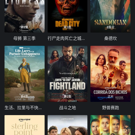
第2集
第3集
8集全
母狮 第三季
行尸走肉死亡之城第三季
桑德坎
第6集
第2集
正片
生活、拉里与不快乐的追求：一部美国史
战斗之地
野兽赛跑