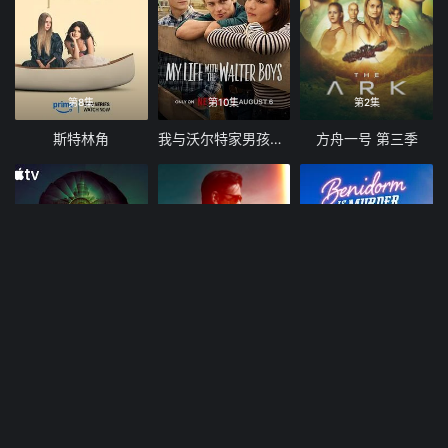
第8集
第10集
第2集
斯特林角
我与沃尔特家男孩的生活 第三季
方舟一号 第三季
第6集
第8集
第2集
末日地堡 第三季
谜探休格 第二季
贝尼多姆命案