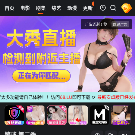
84
首页
电影
剧集
综艺
动漫
更新
热榜
APP
我的观影记录
警戒 第二季
1
清空
多功能请自己体验！！访问
68.LU
即可下载
⟳
最新安卓版已经发布
无
警戒 第二季