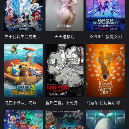
正片
注册送8888
正片
关于我转生变成史莱姆这档事苍海之泪篇-劇場版
天天送福利
K-POP：猎魔女团
正片
正片
正片
海底小纵队：海啸大危机
鲁邦三世，不死身的血族
马塞尔·帕尼奥尔的华丽人生