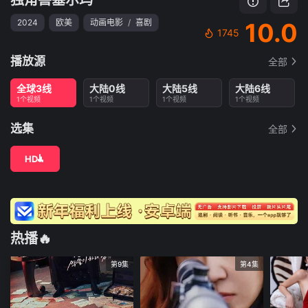
2024
欧美
动画电影
/
喜剧
10.0
1745
播放源
全部
全球3线
大陆0线
大陆5线
大陆6线
1个视频
1个视频
1个视频
1个视频
选集
全部
HD
热播🔥
第9集
第4集