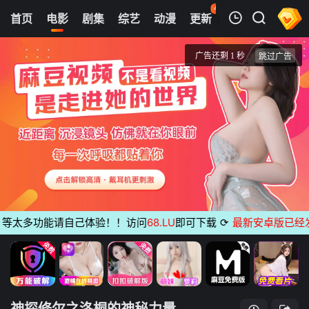
42
首页
电影
剧集
综艺
动漫
更新
热榜
APP
我的观影记录
神探修尔之洛桐的神秘力量
HD
清空
、等太多功能请自己体验！！访问
68.LU
即可下载
⟳
最新安卓版已经发
神探修尔之洛桐的神秘力量