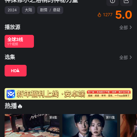
2024
大陆
剧情
/
悬疑
5.0
1277
播放源
全部
全球3线
1个视频
选集
全部
HD
热播🔥
第9集
第11集