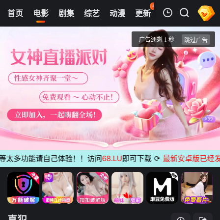
48
首页
电影
剧集
综艺
动漫
更新
热榜
APP
我的观影记录
真犯
正片
清空
等太多功能请自己体验！！访问
68.LU
即可下载
⟳
最新安卓版已经发布
真犯