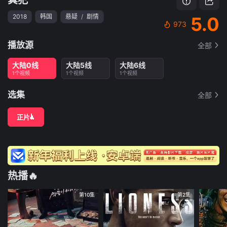
2018
韩国
悬疑
/
剧情
5.0
973
播放源
全部
大陆0线
大陆5线
大陆6线
1个视频
1个视频
1个视频
选集
全部
正片
热播🔥
第10集
第2集