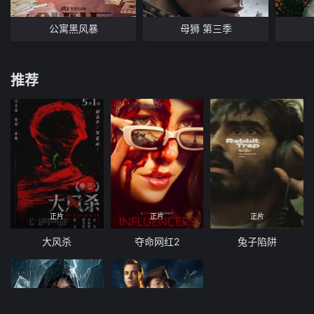
公寓黑风暴
母狮 第三季
推荐
正片
正片
正片
大风杀
夺命网红2
兔子陷阱