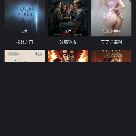
正片
正片
注册送8888
松林之门
砖墙谜攻
天天送福利
正片
正片
正片
天空的另一面
阿凡达：火与烬
挽救计划