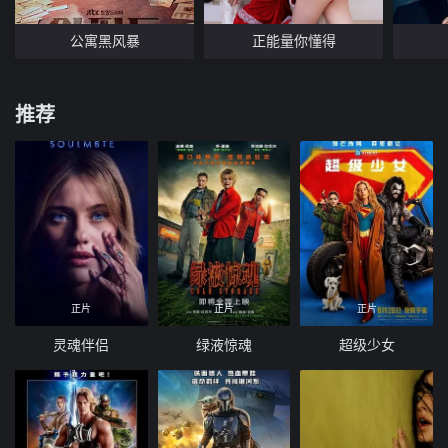
公寓黑风暴
正能量你懂得
推荐
正片
正片
正片
灵魂伴侣
绿液惊魂
超级少女