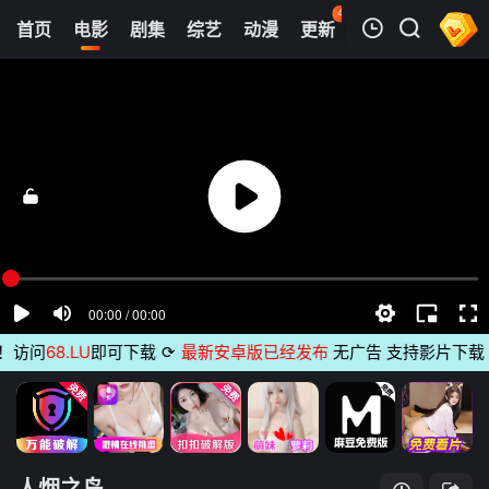
44
首页
电影
剧集
综艺
动漫
更新
热榜
APP
我的观影记录
人烟之岛
正片
清空
访问
68.LU
即可下载
⟳
最新安卓版已经发布
无广告 支持影片下载 支
人烟之岛