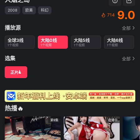
2008
欧美
科幻
9.0
714
播放源
全部
全球3线
大陆0线
大陆5线
大陆6线
1个视频
1个视频
1个视频
1个视频
选集
全部
正片
热播🔥
第9集
直播中