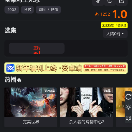
2002
其它
冒险
/
剧情
1.0
1252
无法播放,卡顿换线
选集
大陆0线
正片
热播🔥
第281集
第6集
完美世界
杀人者的购物中心2