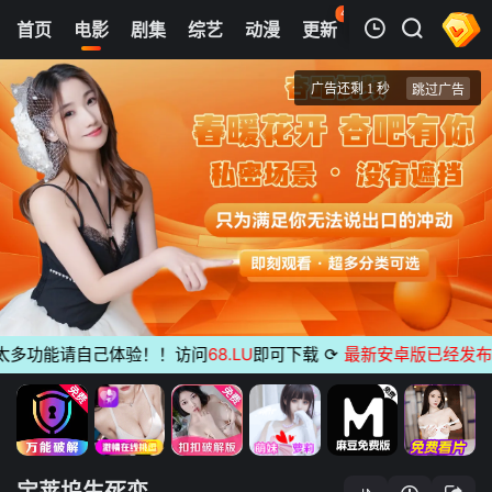
46
首页
电影
剧集
综艺
动漫
更新
热榜
APP
我的观影记录
宝莱坞生死恋
正片
清空
太多功能请自己体验！！访问
68.LU
即可下载
⟳
最新安卓版已经发布
宝莱坞生死恋