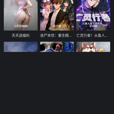
注册送8888
第75集
第95集
天天送福利
丧尸末世：重生精神病院开始成神！动态漫画
亡灵行者！从鱼人地下城开始 动态漫画
第126集
第271集
第36集
毒医帝妃指南录
全民诡异：开局掌握零元购
氪金封神动态漫画第一季