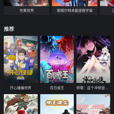
完美世界
斯图尔特未能拯救宇宙
推荐
第66集
第14集
第187集
开心锤锤世界
百日成王
师尊：这个冲师逆徒才不是圣子 动态漫画