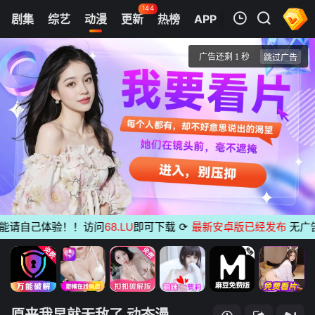
144
剧集
综艺
动漫
更新
热榜
APP
我的观影记录
原来我早就无敌了 动态漫画
第1集
清空
请自己体验！！访问
68.LU
即可下载
⟳
最新安卓版已经发布
无广告 支
原来我早就无敌了 动态漫