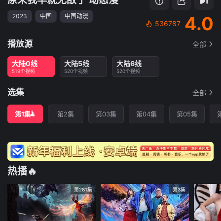
2023
中国
中国动漫
4.0
536787
播放源
全部
大陆0线
大陆5线
大陆6线
519个视频
520个视频
520个视频
选集
全部
第1集
第2集
第03集
第04集
第05集
热播🔥
第281集
第3集