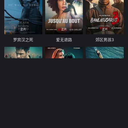
正片
正片
正片
罗宾汉之死
爱无退路
郊区男孩3
正片
正片
正片
洛杉矶劫案
欲海暗涌
23000条生命