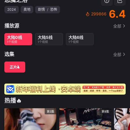
2024
奥地
剧情
/
恐怖
6.4
299866
播放源
全部
大陆0线
大陆5线
大陆6线
1个视频
1个视频
1个视频
选集
全部
正片
热播🔥
第3集
第9集