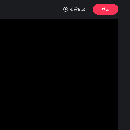
观看记录
登录
我的观影记录
枪林弹雨
第1集
清空