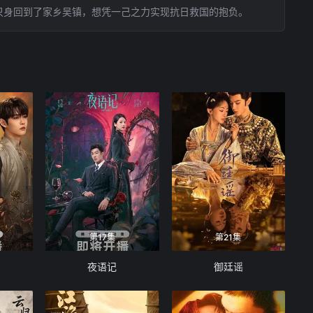
只身回到了家乡吴镇，想凭一己之力实现抗日救国的抱负。
第17集
第21集
夜语记
御廷谣