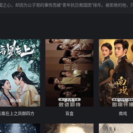
国之心，却因为公子哥的秉性而被“青年抗日救国团”排斥。被拒绝的他，
第08集
第13集
第14集
吾凰在上之凤御四方
盲盒
南戏