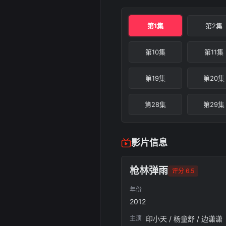
第1集
第2集
第10集
第11集
第19集
第20集
第28集
第29集
影片信息
枪林弹雨
评分 6.5
年份
2012
主演
印小天 / 杨童舒 / 边潇潇