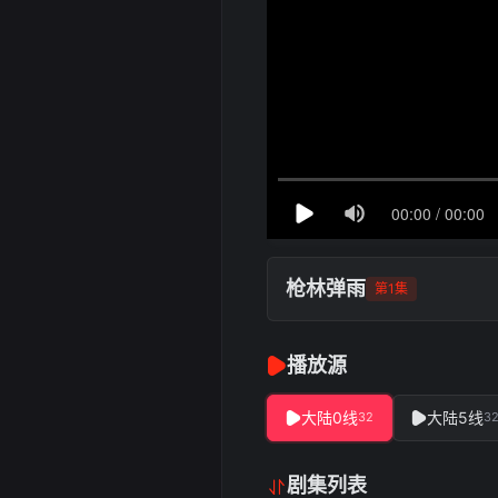
枪林弹雨
第1集
播放源
大陆0线
大陆5线
32
3
剧集列表