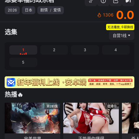
2026
日本
剧情
/
爱情
0.0
1306
无法播放,卡顿换线
选集
自营1线
1
2
3
4
5
热播🔥
第281集
直播中
完美世界
正能量你懂得
杀