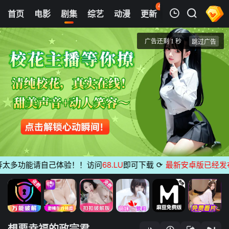
40
首页
电影
剧集
综艺
动漫
更新
热榜
APP
我的观影记录
想要幸福的政宗君
1
清空
多功能请自己体验！！访问
68.LU
即可下载
⟳
最新安卓版已经发布
无
想要幸福的政宗君