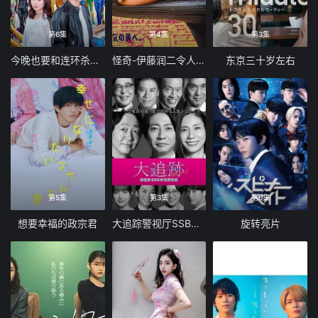
第6集
第4集
第3集
今晚也要和连环杀手约会
怪奇-伊藤润二令人彻夜难眠的奇异故事
东京三十岁左右
第5集
第3集
第6集
想要幸福的政宗君
大追踪警视厅SSBC强行犯系第二季
旋转亮片