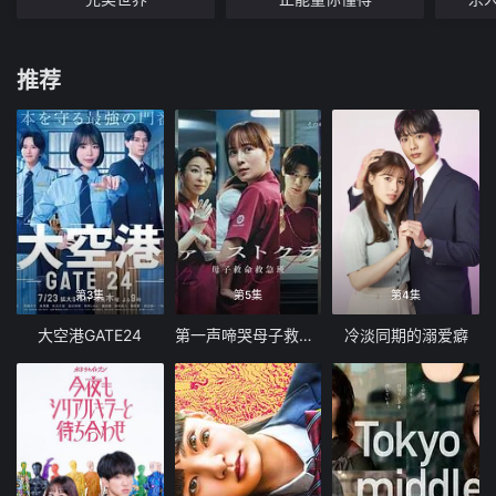
推荐
第3集
第5集
第4集
大空港GATE24
第一声啼哭母子救命急救班
冷淡同期的溺爱癖